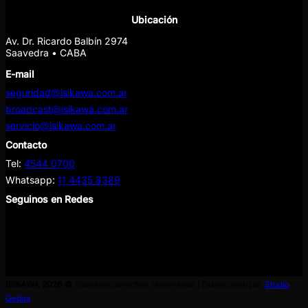
Ubicación
Av. Dr. Ricardo Balbín 2974
Saavedra • CABA
E-mail
seguridad@isikawa.com.ar
broadcast@isikawa.com.ar
servicio@isikawa.com.ar
Contacto
Tel:
4544 0700
Whatsapp:
11 4435 8389
Seguinos en Redes
ISIKAWA 2026 ©
Todos los derechos reservados | Diseño web por
Studio
Gedos